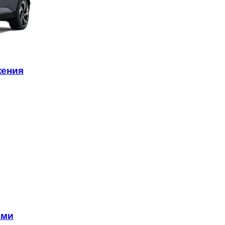
жения
ами