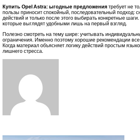
Купить Opel Astra: ыгодные предложения
требует не т
пользы приносит спокойный, последовательный подход: с
действий и только после этого выбирать конкретные шаг
которые выглядят удобными лишь на первый взгляд.
Полезно смотреть на тему шире: учитывать индивидуальн
ограничения. Именно поэтому хорошие рекомендации всегд
Когда материал объясняет логику действий простым языко
лишнего стресса.
Facebook
Twitter
LinkedIn
Tumblr
Pinterest
Reddit
VKontakte
Odnoklassniki
Skype
WhatsApp
Telegram
Viber
Share
Print
via
Email
Related Articles