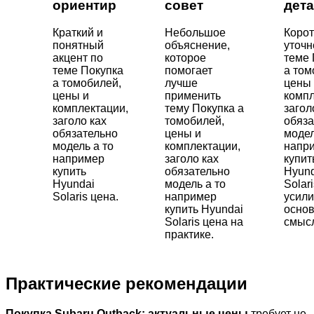
ориентир
совет
дет
Краткий и
Небольшое
Корот
понятный
объяснение,
уточн
акцент по
которое
теме 
теме Покупка
помогает
а том
а томобилей,
лучше
цены
цены и
применить
компл
комплектации,
тему Покупка а
загол
заголо ках
томобилей,
обяза
обязательно
цены и
модел
модель а то
комплектации,
напр
например
заголо ках
купит
купить
обязательно
Hyund
Hyundai
модель а то
Solar
Solaris цена.
например
усил
купить Hyundai
осно
Solaris цена на
смысл
практике.
Практические рекомендации
Покупка Subaru Outback: актуальные цены
требует не