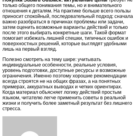
только общего понимания темы, но и внимательного
отношения к деталям. На практике больше всего пользы
приносит спокойный, последовательный подход: сначала
важно разобраться в причинах проблемы или задачи,
затем оценить возможные варианты действий и только
после этого выбирать конкретные шаги. Такой формат
помогает избежать лишней спешки, типичных ошибок и
поверхностных решений, которые выглядят удобными
лишь на первый взгляд.
Полезно смотреть на тему шире: учитывать
индивидуальные особенности, реальные условия,
уровень подготовки, доступные ресурсы и возможные
ограничения. Именно поэтому хорошие рекомендации
всегда строятся не на общих фразах, а на понятных
примерах, аккуратных выводах и четких ориентирах.
Когда материал объясняет логику действий простым
языком, читателю легче применить советы в реальной
жизни и получить более заметный результат без лишнего
стресса.
Facebook
Twitter
LinkedIn
Tumblr
Pinterest
Reddit
VKontakte
Odnoklassniki
Skype
WhatsApp
Telegram
Viber
Share
Print
via
Email