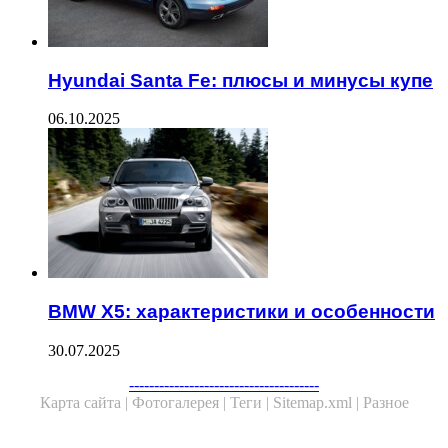
Hyundai Santa Fe: плюсы и минусы купе
06.10.2025
BMW X5: характеристики и особенности
30.07.2025
Facebook
Twitter
WhatsApp
Telegram
--------------------------------------
Карта сайта |
Фотогалерея |
Теги |
Sitemap.xml |
Разное