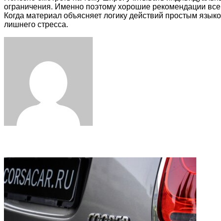
ограничения. Именно поэтому хорошие рекомендации всегд
Когда материал объясняет логику действий простым языко
лишнего стресса.
Facebook
Twitter
LinkedIn
Tumblr
Pinterest
Reddit
VKontakte
Odnoklassniki
Skype
WhatsApp
Telegram
Viber
Share
Print
via
Email
Related Articles