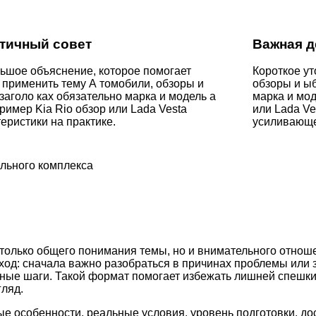
тичный совет
Важная д
ьшое объяснение, которое помогает
Короткое ут
 применить тему А томобили, обзоры и
обзоры и ыб
заголо ках обязательно марка и модель а
марка и мод
ример Kia Rio обзор или Lada Vesta
или Lada Ve
еристики на практике.
усиливающе
льного комплекса
 только общего понимания темы, но и внимательного отноше
ход: сначала важно разобраться в причинах проблемы или 
етные шаги. Такой формат помогает избежать лишней спешк
ляд.
ые особенности, реальные условия, уровень подготовки, д