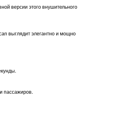
вной версии этого внушительного
can выглядит элегантно и мощно
екунды.
и пассажиров.