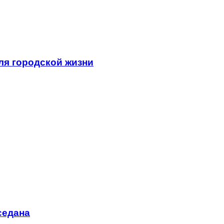
ля городской жизни
седана