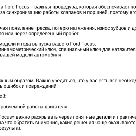
а Ford Focus – важная процедура, которая обеспечивает н
за синхронизацию работы клапанов и поршней, поэтому его
ая появление треска, потерю натяжения, износ зубцов и д
я или через определенный пробег.
модели и года выпуска вашего Ford Focus.
динамометрический ключ, специальный ключ для натяжителя
вашей модели автомобиля.
ным образом. Важно убедиться, что у вас есть все необхо
ть ошибок и повреждений.
ой:
проблемной работы двигателя.
Focus» важно раскрывать через понятные детали и практич
 на что обратить внимание, какие решения чаще оказывают
езультат.