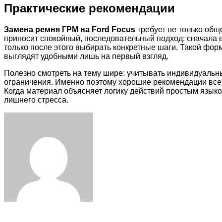
Практические рекомендации
Замена ремня ГРМ на Ford Focus
требует не только общ
приносит спокойный, последовательный подход: сначала 
только после этого выбирать конкретные шаги. Такой фо
выглядят удобными лишь на первый взгляд.
Полезно смотреть на тему шире: учитывать индивидуальн
ограничения. Именно поэтому хорошие рекомендации всегд
Когда материал объясняет логику действий простым языко
лишнего стресса.
Facebook
Twitter
LinkedIn
Tumblr
Pinterest
Reddit
VKontakte
Odnoklassniki
Skype
WhatsApp
Telegram
Viber
Share
Print
via
Email
Related Articles