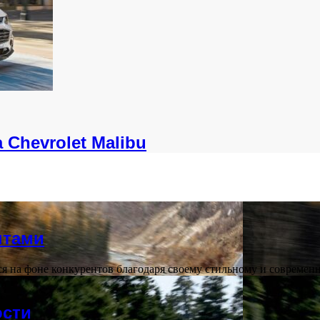
Chevrolet Malibu
нтами
ется на фоне конкурентов благодаря своему стильному и соврем
ости