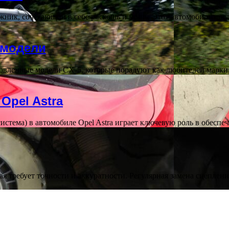
ик, сочетающий в себе роскошь и мощь. Этот автомобиль пре
 модели
овленные модели CX-5, которые порадуют как любителей марки
Opel Astra
тема) в автомобиле Opel Astra играет ключевую роль в обеспе
ая требует точности и аккуратности. Регулярная замена сцеплен