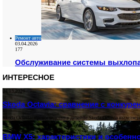
Ремонт авто
03.04.2026
177
Обслуживание системы выхлопа 
ИНТЕРЕСНОЕ
04.03.2026
Skoda Octavia: сравнение с конкуре
Skoda Octavia: превосходство в дизайне Skoda Octavia выделя
30.07.2025
BMW X5: характеристики и особенн