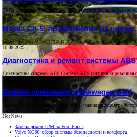
BMW X5: обзор модели BMW X5 – это внушительный внедорожн
27.01.2026
Mazda CX-5: предложения на новые
Новые модели Mazda CX-5 В 2021 году Mazda представила обн
16.09.2025
Диагностика и ремонт системы ABS 
Диагностика системы ABS Система ABS (антиблокировочная сис
04.06.2025
Замена сцепления Volkswagen Golf
Замена сцепления Замена сцепления – важная процедура, котор
хорошем…
Hot News
Замена ремня ГРМ на Ford Focus
Volvo XC60: обзор системы безопасности и комфорта