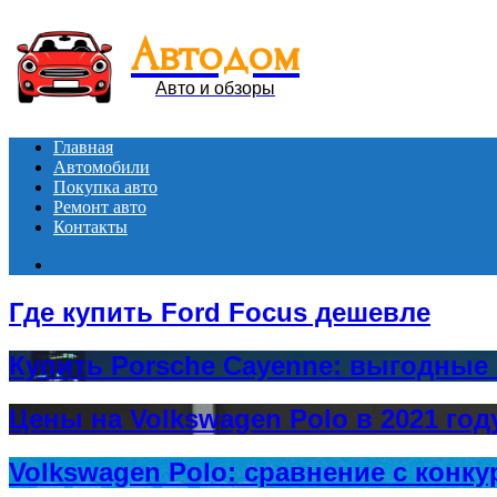
Автодом
Авто и обзоры
Главная
Автомобили
Покупка авто
Ремонт авто
Контакты
Search
for
Где купить Ford Focus дешевле
Купить Porsche Cayenne: выгодные
Цены на Volkswagen Polo в 2021 год
Volkswagen Polo: сравнение с конк