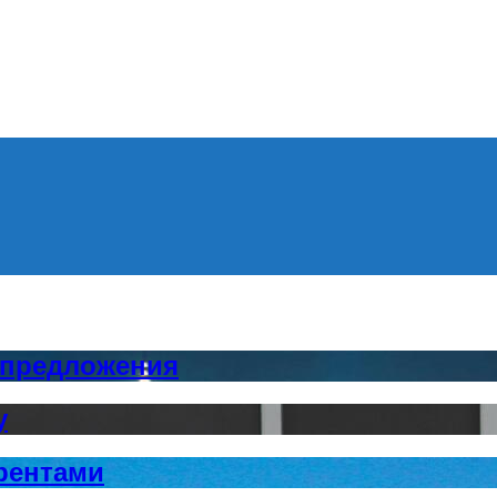
Menu
 предложения
у
урентами