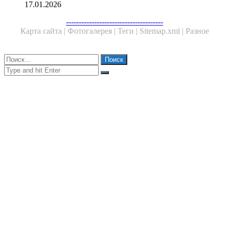
17.01.2026
Facebook
Twitter
WhatsApp
Telegram
--------------------------------------
Карта сайта |
Фотогалерея |
Теги |
Sitemap.xml |
Разное
Close
Найти:
Close
Search
for