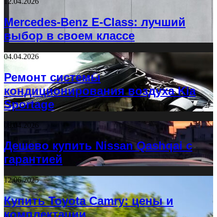
12.04.2026
Mercedes-Benz E-Class: лучший
выбор в своем классе
04.04.2026
Ремонт системы
кондиционирования воздуха Kia
Sportage
08.04.2026
Дешево купить Nissan Qashqai с
гарантией
12.06.2025
Купить Toyota Camry: цены и
комплектации