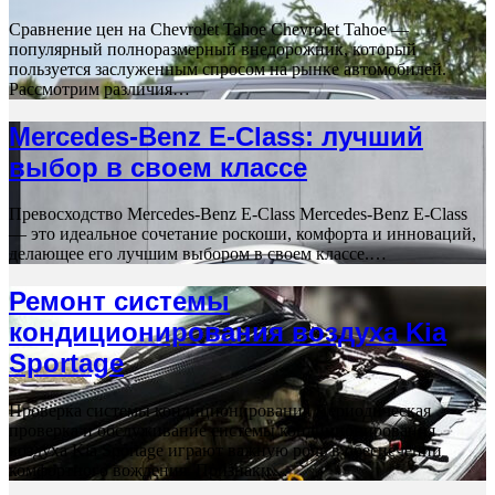
Сравнение цен на Chevrolet Tahoe Chevrolet Tahoe —
популярный полноразмерный внедорожник, который
пользуется заслуженным спросом на рынке автомобилей.
Рассмотрим различия…
Mercedes-Benz E-Class: лучший
выбор в своем классе
Превосходство Mercedes-Benz E-Class Mercedes-Benz E-Class
— это идеальное сочетание роскоши, комфорта и инноваций,
делающее его лучшим выбором в своем классе.…
Ремонт системы
кондиционирования воздуха Kia
Sportage
Проверка системы кондиционирования Периодическая
проверка и обслуживание системы кондиционирования
воздуха Kia Sportage играют важную роль в обеспечении
комфортного вождения. Признаки…