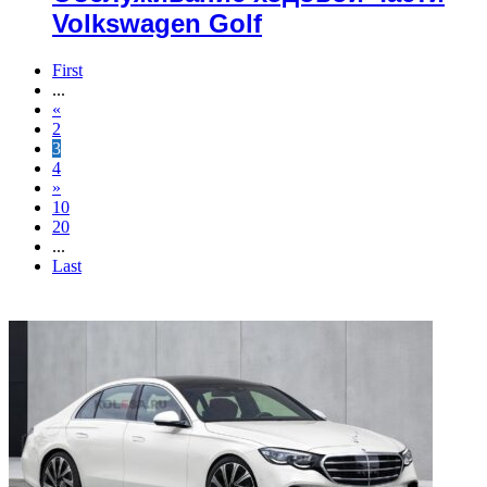
Volkswagen Golf
First
...
«
2
3
4
»
10
20
...
Last
ФОТОГАЛЕРЕЯ