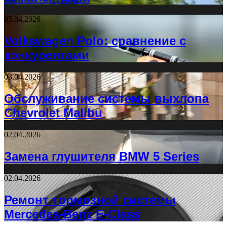
05.04.2026
Volkswagen Polo: сравнение с
конкурентами
03.04.2026
Обслуживание системы выхлопа
Chevrolet Malibu
02.04.2026
Замена глушителя BMW 5 Series
02.04.2026
Ремонт тормозной системы
Mercedes-Benz E-Class