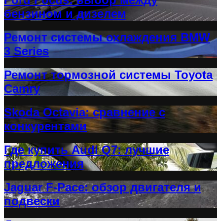
бензином и дизелем
Ремонт системы охлаждения BMW
3 Series
Ремонт тормозной системы Toyota
Camry
Skoda Octavia: сравнение с
конкурентами
Где купить Audi Q7: лучшие
предложения
Jaguar F-Pace: обзор двигателя и
подвески