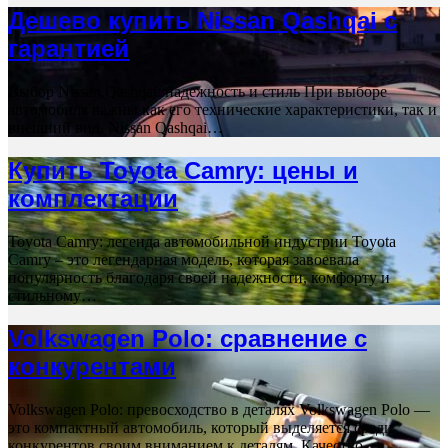
Дешево купить Nissan Qashqai с
гарантией
Выбор Nissan Qashqai: надежность и стиль При выборе
автомобиля важны как его технические характеристики, так и
внешний вид. Nissan Qashqai…
Купить Toyota Camry: цены и
комплектации
Toyota Camry: легенда автомобильной индустрии Toyota
Camry – это легендарная модель, которая завоевала
популярность благодаря своей надежности, комфорту и
стильному…
Volkswagen Polo: сравнение с
конкурентами
Volkswagen Polo: превосходство в деталях Volkswagen Polo —
это компактный автомобиль, который выделяется среди
конкурентов своим вниманием к деталям. Качество…