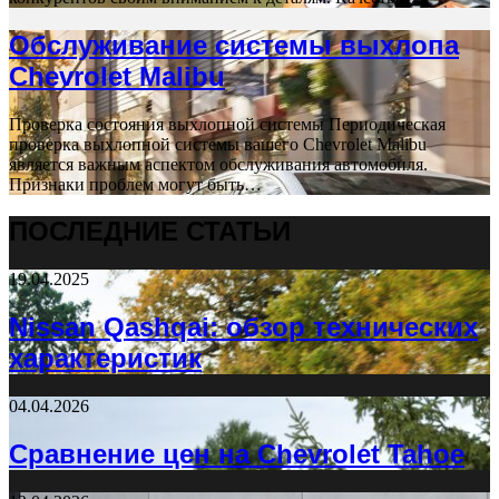
Обслуживание системы выхлопа
Chevrolet Malibu
Проверка состояния выхлопной системы Периодическая
проверка выхлопной системы вашего Chevrolet Malibu
является важным аспектом обслуживания автомобиля.
Признаки проблем могут быть…
ПОСЛЕДНИЕ СТАТЬИ
19.04.2025
Nissan Qashqai: обзор технических
характеристик
04.04.2026
Сравнение цен на Chevrolet Tahoe