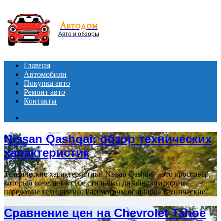
Menu
Автодом
Авто и обзоры
Главная
Автомобили
Покупка авто
Ремонт авто
Контакты
Search
for
Nissan Qashqai: обзор технических
характеристик
Технические характеристики Nissan Qashqai – это кроссовер,
который сочетает в себе стильный дизайн, комфорт и
передовые технологии. Рассмотрим основные технические…
Сравнение цен на Chevrolet Tahoe