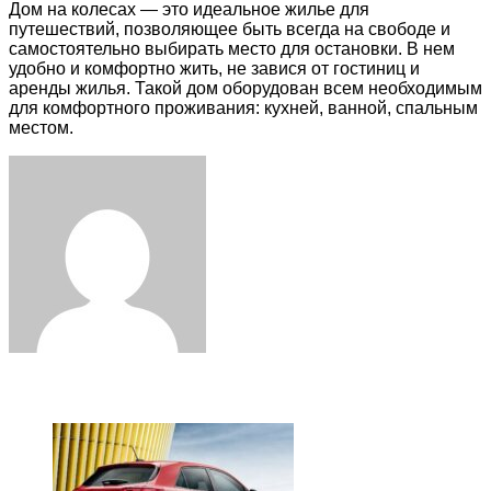
Дом на колесах — это идеальное жилье для
путешествий, позволяющее быть всегда на свободе и
самостоятельно выбирать место для остановки. В нем
удобно и комфортно жить, не завися от гостиниц и
аренды жилья. Такой дом оборудован всем необходимым
для комфортного проживания: кухней, ванной, спальным
местом.
Facebook
Twitter
LinkedIn
Tumblr
Pinterest
Reddit
VKontakte
Odnoklassniki
Skype
WhatsApp
Telegram
Viber
Share
Print
via
Email
ЧИТАЕМОЕ